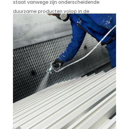
staat vanwege zijn onderscheidende
duurzame producten volop in de
belangstelling en daardoor kijken we de
toekomst ook zonnig tegemoet.
Werken bij Vogelzang dakelementen bv is
werken bij een familiebedrijf waar innovatie,
saamhorigheid en kwaliteit hoog in het
vaandel staan.
Ben jij de spuiter die wij zoeken?
IK BEN GEÏNTERESSEERD!