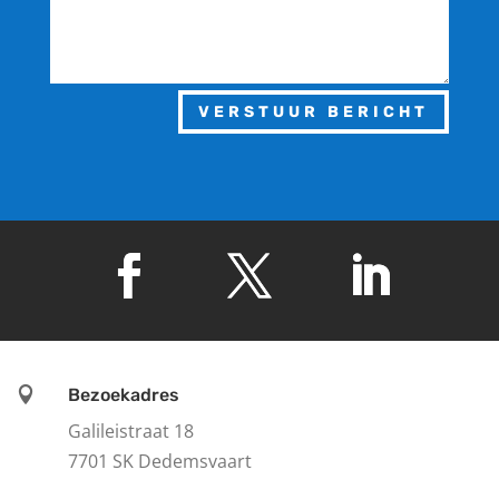
VERSTUUR BERICHT

Bezoekadres
Galileistraat 18
7701 SK Dedemsvaart