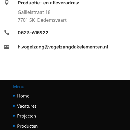

Productie- en afleveradres:
Galileistraat 18
7701 SK Dedemsvaart

0523-615922

h.vogelzang@vogelzangdakelementen.nl
Menu
Home
Vacatures
Projecten
Producten